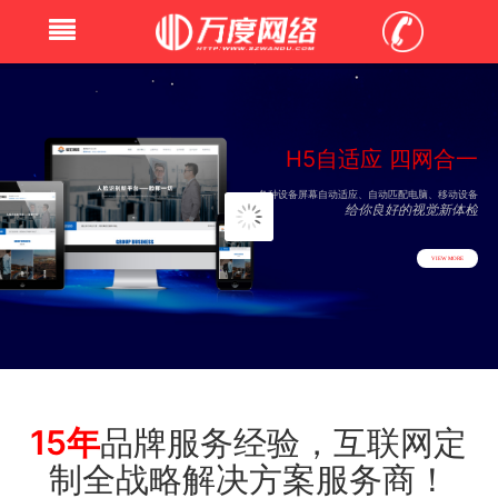
H
5
自
适
应
四
网
合
一
各
种
设
备
屏
幕
自
动
适
应
、
自
动
匹
配
电
脑
、
移
动
设
备
给
你
良
好
的
视
觉
新
体
检
VIEW MORE
15年
品牌服务经验，互联网定
制全战略解决方案服务商！